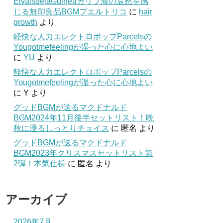
ElvalsdelaGuineaカリブ海の哀愁を感
じる無印良品BGMプエルトリコ
に
hair
growth
より
軽快な人力エレクトロポップParcelsの
Yougotmefeelingが湿った心に心地よい
に
YU
より
軽快な人力エレクトロポップParcelsの
Yougotmefeelingが湿った心に心地よい
に
Y
より
グッドBGMが送るマクドナルド
BGM2024年11月後半セットリスト！晩
秋に浸るしっとりチョイス
に
匿名
より
グッドBGMが送るマクドナルド
BGM2023年クリスマスセットリスト第
2弾！本気仕様
に
匿名
より
アーカイブ
2026年7月