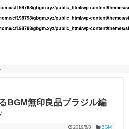
/home/cf198798/gbgm.xyz/public_html/wp-content/themes/si
home/cf198798/gbgm.xyz/public_html/wp-content/themes/sim
home/cf198798/gbgm.xyz/public_html/wp-content/themes/sim
ル
るBGM無印良品ブラジル編
♪
2019/8/8
BGM