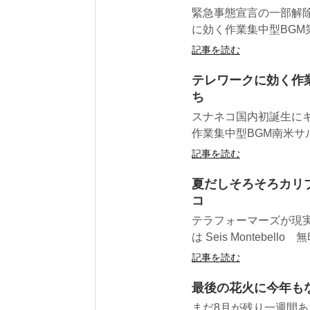
緊急事態宣言の一部解除
に効く作業集中型BGM第
記事を読む
テレワークに効く作
ち
スナネコ国内初誕生にキ
作業集中型BGM南米サ
記事を読む
夏だしそろそろカリ
コ
テラフォーマーズが現
は Seis Montebell
記事を読む
最後の花火に今年も
まだ8月が残り一週間あ