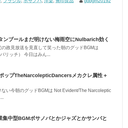
e
,
ブラジル
,
ボサノバ
,
洋楽
,
無印良品
gdbgm20192
タンブールまだ明けない梅雨空にNulbarich効く
党の政見放送を見直して笑った朝のグッドBGMは
（ナルバリッチ） 今日はみん...
ポップTheNarcolepticDancersメカクレ属性＋
のグッドBGMは Not Evident/The Narcoleptic
..
業集中型BGMボサノバとかジャズとかサンバと