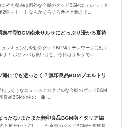
に枠も都内は例外な今朝のグッドBGMは テレワーク
2弾～！！！ なんかそろそろ色々と飽きて...
業集中型BGM南米サルサにどっぷり浸かる夏待
ュンキュンな今朝のグッドBGMは テレワークに効く
ルサ！ ボサノバも良いけど、今日はサルサで...
ブ海にでも逝っとく？無印良品BGMプエルトリ
実化しそうなニュースにガクブルな今朝のグッドBGM
o 無印良品BGMの中の一曲 ...
なったな♪またまた無印良品BGM南イタリア編
ると気が付いてしまった今朝のグッドBGMは 無印良