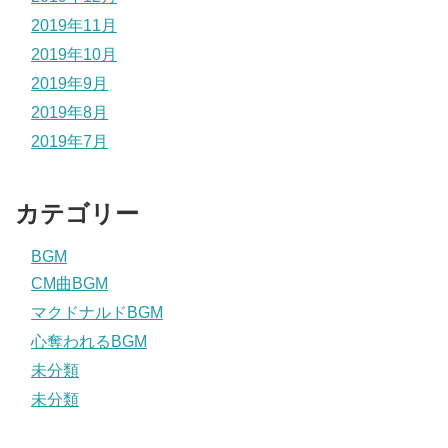
2019年11月
2019年10月
2019年9月
2019年8月
2019年7月
カテゴリー
BGM
CM曲BGM
マクドナルドBGM
心奪われるBGM
未分類
未分類