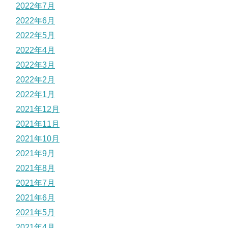
2022年7月
2022年6月
2022年5月
2022年4月
2022年3月
2022年2月
2022年1月
2021年12月
2021年11月
2021年10月
2021年9月
2021年8月
2021年7月
2021年6月
2021年5月
2021年4月