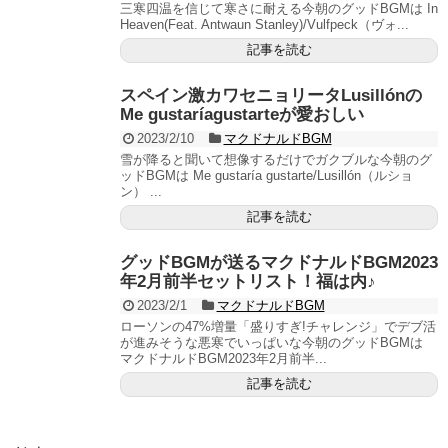
三寒四温を信じて寒さに耐える今朝のグッドBGMは In
Heaven(Feat. Antwaun Stanley)/Vulfpeck（ヴォ...
記事を読む
スペイン激カワセニョリータLusillónの
Me gustaríagustarteが愛おしい
2023/2/10
マクドナルドBGM
雪が降ると聞いて想像するだけでガクブルな今朝のグ
ッドBGMは Me gustaría gustarte/Lusillón（ルショ
ン） ...
記事を読む
グッドBGMが送るマクドナルドBGM2023
年2月前半セットリスト！福は内♪
2023/2/1
マクドナルドBGM
ローソンの47%増量「盛りすぎ!チャレンジ」でデブ活
が進みそうな悪寒でいっぱいな今朝のグッドBGMは
マクドナルドBGM2023年2月前半...
記事を読む