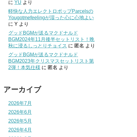
に
YU
より
軽快な人力エレクトロポップParcelsの
Yougotmefeelingが湿った心に心地よい
に
Y
より
グッドBGMが送るマクドナルド
BGM2024年11月後半セットリスト！晩
秋に浸るしっとりチョイス
に
匿名
より
グッドBGMが送るマクドナルド
BGM2023年クリスマスセットリスト第
2弾！本気仕様
に
匿名
より
アーカイブ
2026年7月
2026年6月
2026年5月
2026年4月