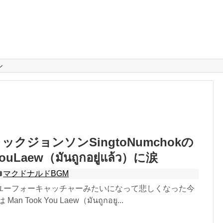
ル
クジョンソンSingtoNumchokの
ouLaew（มันถูกอยู่แล้ว）に涙
マクドナルドBGM
ユーフォーキャッチャーみたいになって悲しくなった今
 Took You Laew（มันถูกอยู...