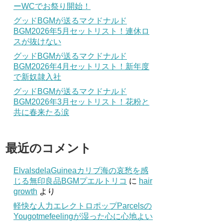
ーWCでお祭り開始！
グッドBGMが送るマクドナルド
BGM2026年5月セットリスト！連休ロ
スが抜けない
グッドBGMが送るマクドナルド
BGM2026年4月セットリスト！新年度
で新奴隷入社
グッドBGMが送るマクドナルド
BGM2026年3月セットリスト！花粉と
共に春来たる涙
最近のコメント
ElvalsdelaGuineaカリブ海の哀愁を感
じる無印良品BGMプエルトリコ
に
hair
growth
より
軽快な人力エレクトロポップParcelsの
Yougotmefeelingが湿った心に心地よい