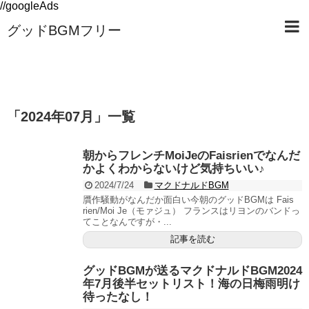
//googleAds
グッドBGMフリー
「
2024年07月
」
一覧
朝からフレンチMoiJeのFaisrienでなんだ
かよくわからないけど気持ちいい♪
2024/7/24
マクドナルドBGM
贋作騒動がなんだか面白い今朝のグッドBGMは Fais
rien/Moi Je（モァジュ） フランスはリヨンのバンドっ
てことなんですが・...
記事を読む
グッドBGMが送るマクドナルドBGM2024
年7月後半セットリスト！海の日梅雨明け
待ったなし！