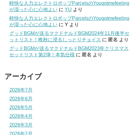
軽快な人力エレクトロポップParcelsのYougotmefeeling
が湿った心に心地よい
に
YU
より
軽快な人力エレクトロポップParcelsのYougotmefeeling
が湿った心に心地よい
に
Y
より
グッドBGMが送るマクドナルドBGM2024年11月後半セ
ットリスト！晩秋に浸るしっとりチョイス
に
匿名
より
グッドBGMが送るマクドナルドBGM2023年クリスマス
セットリスト第2弾！本気仕様
に
匿名
より
アーカイブ
2026年7月
2026年6月
2026年5月
2026年4月
2026年3月
2026年2月