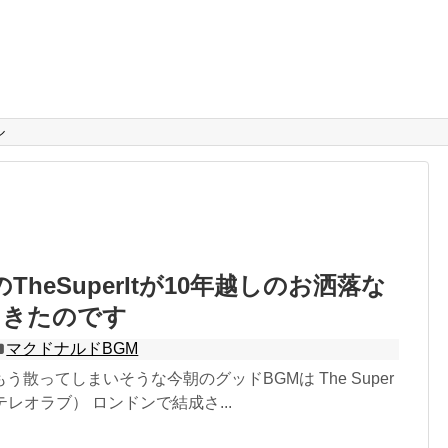
ル
abのTheSuperItが10年越しのお洒落な
てきたのです
マクドナルドBGM
う散ってしまいそうな今朝のグッドBGMは The Super
ab（ステレオラブ） ロンドンで結成さ...