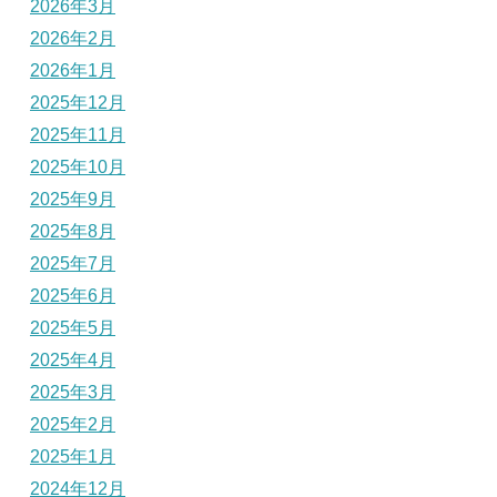
2026年3月
2026年2月
2026年1月
2025年12月
2025年11月
2025年10月
2025年9月
2025年8月
2025年7月
2025年6月
2025年5月
2025年4月
2025年3月
2025年2月
2025年1月
2024年12月