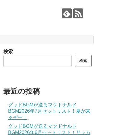
検索
検索
最近の投稿
グッドBGMが送るマクドナルド
BGM2026年7月セットリスト！夏が来
るぞー！
グッドBGMが送るマクドナルド
BGM2026年6月セットリスト！サッカ