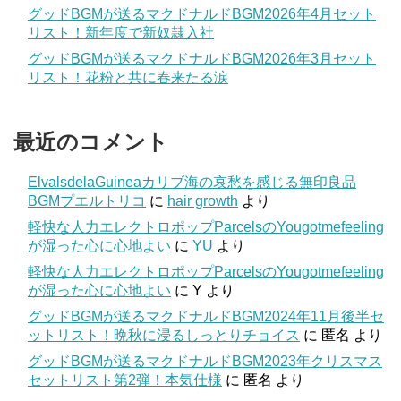
グッドBGMが送るマクドナルドBGM2026年4月セット
リスト！新年度で新奴隷入社
グッドBGMが送るマクドナルドBGM2026年3月セット
リスト！花粉と共に春来たる涙
最近のコメント
ElvalsdelaGuineaカリブ海の哀愁を感じる無印良品
BGMプエルトリコ
に
hair growth
より
軽快な人力エレクトロポップParcelsのYougotmefeeling
が湿った心に心地よい
に
YU
より
軽快な人力エレクトロポップParcelsのYougotmefeeling
が湿った心に心地よい
に
Y
より
グッドBGMが送るマクドナルドBGM2024年11月後半セ
ットリスト！晩秋に浸るしっとりチョイス
に
匿名
より
グッドBGMが送るマクドナルドBGM2023年クリスマス
セットリスト第2弾！本気仕様
に
匿名
より