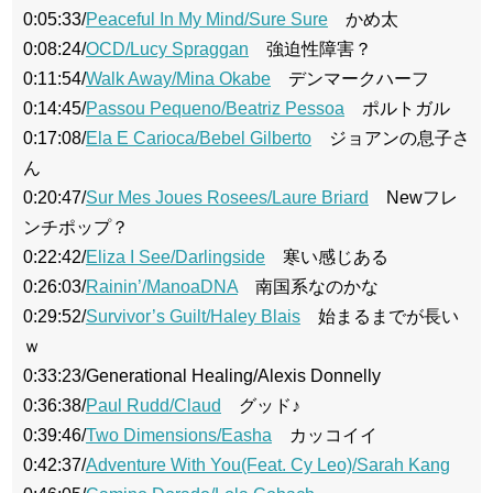
0:05:33/
Peaceful In My Mind/Sure Sure
かめ太
0:08:24/
OCD/Lucy Spraggan
強迫性障害？
0:11:54/
Walk Away/Mina Okabe
デンマークハーフ
0:14:45/
Passou Pequeno/Beatriz Pessoa
ポルトガル
0:17:08/
Ela E Carioca/Bebel Gilberto
ジョアンの息子さ
ん
0:20:47/
Sur Mes Joues Rosees/Laure Briard
Newフレ
ンチポップ？
0:22:42/
Eliza I See/Darlingside
寒い感じある
0:26:03/
Rainin’/ManoaDNA
南国系なのかな
0:29:52/
Survivor’s Guilt/Haley Blais
始まるまでが長い
ｗ
0:33:23/Generational Healing/Alexis Donnelly
0:36:38/
Paul Rudd/Claud
グッド♪
0:39:46/
Two Dimensions/Easha
カッコイイ
0:42:37/
Adventure With You(Feat. Cy Leo)/Sarah Kang