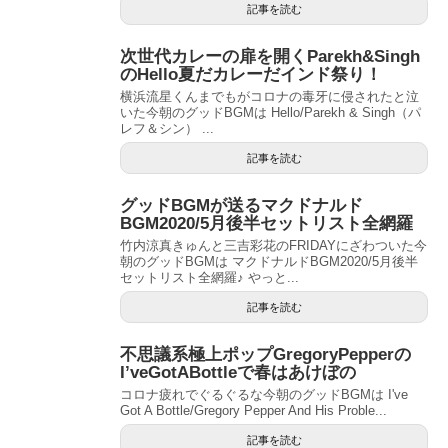
記事を読む
次世代カレーの扉を開くParekh&Singh
のHello夏だカレーだインド祭り！
横浜流星くんまでもがコロナの毒牙に侵されたと泣
いた今朝のグッドBGMは Hello/Parekh & Singh（パ
レフ＆シン） ...
記事を読む
グッドBGMが送るマクドナルド
BGM2020/5月後半セットリスト全網羅
竹内涼真きゅんと三吉彩花のFRIDAYにざわついた今
朝のグッドBGMは マクドナルドBGM2020/5月後半
セットリスト全網羅♪ やっと...
記事を読む
不思議系極上ポップGregoryPepperの
I’veGotABottleで春はあけぼの
コロナ疲れでぐるぐるな今朝のグッドBGMは I've
Got A Bottle/Gregory Pepper And His Proble...
記事を読む