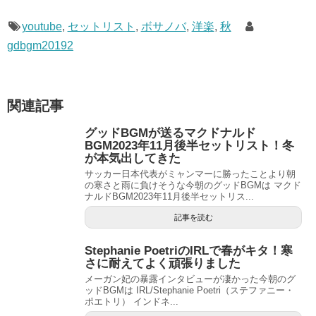
youtube
,
セットリスト
,
ボサノバ
,
洋楽
,
秋
gdbgm20192
関連記事
グッドBGMが送るマクドナルド
BGM2023年11月後半セットリスト！冬
が本気出してきた
サッカー日本代表がミャンマーに勝ったことより朝
の寒さと雨に負けそうな今朝のグッドBGMは マクド
ナルドBGM2023年11月後半セットリス...
記事を読む
Stephanie PoetriのIRLで春がキタ！寒
さに耐えてよく頑張りました
メーガン妃の暴露インタビューが凄かった今朝のグ
ッドBGMは IRL/Stephanie Poetri（ステファニー・
ポエトリ） インドネ...