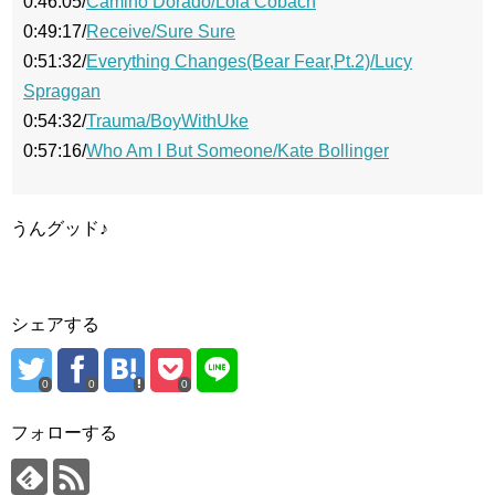
0:46:05/
Camino Dorado/Lola Cobach
0:49:17/
Receive/Sure Sure
0:51:32/
Everything Changes(Bear Fear,Pt.2)/Lucy
Spraggan
0:54:32/
Trauma/BoyWithUke
0:57:16/
Who Am I But Someone/Kate Bollinger
うんグッド♪
シェアする
0
0
0
フォローする