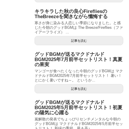
キラキラした秋の良心Firefliesの
TheBreezeを聞きながら懺悔する
寒さが身に染みる人恋しい季節になりました。と感
じた今朝のグッドBGMは The Breeze/Fireflies（ファ
イアーフライズ） ...
記事を読む
グッドBGMが送るマクドナルド
BGM2025年7月前半セットリスト！真夏
の果実
マンゴーが食べたくなった今朝のグッドBGMは マク
ドナルドBGM2025年7月前半セットリスト！ 暑い！
とにかく暑いですね～。 というか...
記事を読む
グッドBGMが送るマクドナルド
BGM2025年5月前半セットリスト！初夏
の陽気に心躍る
嵐解散の発表でちょっぴりセンチメンタルな今朝の
グッドBGMは マクドナルドBGM2025年5月前半セッ
トリスト！ 新緑の季節。最＆高♪ ...