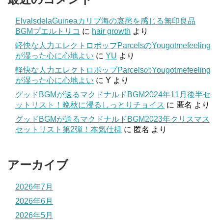
ElvalsdelaGuineaカリブ海の哀愁を感じる無印良品
BGMプエルトリコ
に
hair growth
より
軽快な人力エレクトロポップParcelsのYougotmefeeling
が湿った心に心地よい
に
YU
より
軽快な人力エレクトロポップParcelsのYougotmefeeling
が湿った心に心地よい
に
Y
より
グッドBGMが送るマクドナルドBGM2024年11月後半セ
ットリスト！晩秋に浸るしっとりチョイス
に
匿名
より
グッドBGMが送るマクドナルドBGM2023年クリスマス
セットリスト第2弾！本気仕様
に
匿名
より
アーカイブ
2026年7月
2026年6月
2026年5月