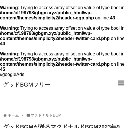
Warning
: Trying to access array offset on value of type bool in
/home/cf198798/gbgm.xyz/public_html/wp-
content/themes/simplicity2/header-ogp.php
on line
43
Warning
: Trying to access array offset on value of type bool in
/home/cf198798/gbgm.xyz/public_html/wp-
content/themes/simplicity2/header-twitter-card.php
on line
44
Warning
: Trying to access array offset on value of type bool in
/home/cf198798/gbgm.xyz/public_html/wp-
content/themes/simplicity2/header-twitter-card.php
on line
45
//googleAds
グッドBGMフリー
ホーム
マクドナルドBGM
グッドBGMが送るマクドナルドBGM2023年9