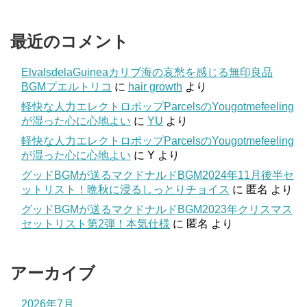
最近のコメント
ElvalsdelaGuineaカリブ海の哀愁を感じる無印良品
BGMプエルトリコ
に
hair growth
より
軽快な人力エレクトロポップParcelsのYougotmefeeling
が湿った心に心地よい
に
YU
より
軽快な人力エレクトロポップParcelsのYougotmefeeling
が湿った心に心地よい
に
Y
より
グッドBGMが送るマクドナルドBGM2024年11月後半セ
ットリスト！晩秋に浸るしっとりチョイス
に
匿名
より
グッドBGMが送るマクドナルドBGM2023年クリスマス
セットリスト第2弾！本気仕様
に
匿名
より
アーカイブ
2026年7月