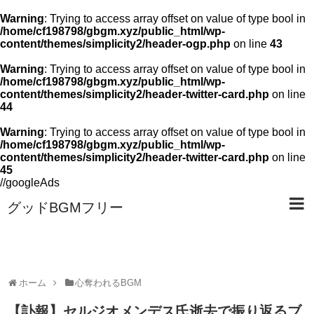
Warning
: Trying to access array offset on value of type bool in
/home/cf198798/gbgm.xyz/public_html/wp-
content/themes/simplicity2/header-ogp.php
on line
43
Warning
: Trying to access array offset on value of type bool in
/home/cf198798/gbgm.xyz/public_html/wp-
content/themes/simplicity2/header-twitter-card.php
on line
44
Warning
: Trying to access array offset on value of type bool in
/home/cf198798/gbgm.xyz/public_html/wp-
content/themes/simplicity2/header-twitter-card.php
on line
45
//googleAds
グッドBGMフリー
ホーム
心奪われるBGM
【訃報】セルジオメンデス氏逝去で振り返るブ