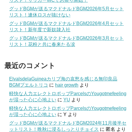
リスト！サッカーWCでお祭り開始！
グッドBGMが送るマクドナルドBGM2026年5月セット
リスト！連休ロスが抜けない
グッドBGMが送るマクドナルドBGM2026年4月セット
リスト！新年度で新奴隷入社
グッドBGMが送るマクドナルドBGM2026年3月セット
リスト！花粉と共に春来たる涙
最近のコメント
ElvalsdelaGuineaカリブ海の哀愁を感じる無印良品
BGMプエルトリコ
に
hair growth
より
軽快な人力エレクトロポップParcelsのYougotmefeeling
が湿った心に心地よい
に
YU
より
軽快な人力エレクトロポップParcelsのYougotmefeeling
が湿った心に心地よい
に
Y
より
グッドBGMが送るマクドナルドBGM2024年11月後半セ
ットリスト！晩秋に浸るしっとりチョイス
に
匿名
より