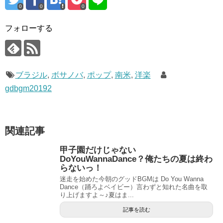
0
0
0
フォローする
ブラジル
,
ボサノバ
,
ポップ
,
南米
,
洋楽
gdbgm20192
関連記事
甲子園だけじゃない
DoYouWannaDance？俺たちの夏は終わ
らないっ！
迷走を始めた今朝のグッドBGMは Do You Wanna
Dance（踊ろよベイビー）言わずと知れた名曲を取
り上げますよ～♪夏はま...
記事を読む