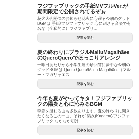
フジファブリックの手紙MVフルVer.が
期間限定で公開されてるぞぉ
花火大会開催のお知らせ花火に心躍る今朝のグッド
BGMは 手紙/フジファブリック 心に刺さる音楽で有
名な（全私的に）フジファブリ...
記事を読む
夏の終わりにブラジルMalluMagalhães
のQueroQueroでほっこりアレンジ
一昨日あたりから小学生達の珍回答に夢中な今朝の
グッドBGMは Quero Quero/Mallu Magalhães（マル
ー・マガリャエス...
記事を読む
今年も夏がやってキタ！フジファブリッ
クの陽炎と心に沁みるBGM
季節を感じる曲も多数あります。夏の終わりに聞き
たくなるこの一曲。それが 陽炎(Kagerou)/フジファ
ブリック なかなか明け...
記事を読む