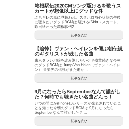
箱根駅伝2020CMソング駆けるを歌うス
カートが想像以上にグッドな件
ぶちギレの嵐に見舞われ、ズタボロ放心状態の午後
に聴きたいグッドBGMは 駆ける/Skirt（スカート）
昨日終わった箱根駅伝2...
記事を読む
【追悼】ヴァン・ヘイレンを偲ぶ朝伝説
のギタリストが残した名曲
東京タラレバ娘を読み返したいケド残業続きな今朝
のグッドBGMは Jump/Van Halen（ヴァン・ヘイレ
ン） 音楽界の伝説がまた逝か...
記事を読む
9月になったらSeptemberなんて誰がし
た？何時でも聴きたい名曲どんっ！
いつの間にかiPhone13シリーズが発表されていたこ
とを知った今朝のグッドBGMは 9月になったら
Septemberなんて誰がした？ ...
記事を読む