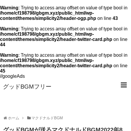
Warning
: Trying to access array offset on value of type bool in
/home/cf198798/gbgm.xyz/public_html/wp-
content/themes/simplicity2/header-ogp.php
on line
43
Warning
: Trying to access array offset on value of type bool in
/home/cf198798/gbgm.xyz/public_html/wp-
content/themes/simplicity2/header-twitter-card.php
on line
44
Warning
: Trying to access array offset on value of type bool in
/home/cf198798/gbgm.xyz/public_html/wp-
content/themes/simplicity2/header-twitter-card.php
on line
45
//googleAds
グッドBGMフリー
ホーム
マクドナルドBGM
グッドBGMが送るマクドナルドBGM2022年8