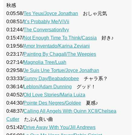
秋感
0:05:58/
Tes Yeux/Joyce Jonathan
おしゃ元気
0:08:51/
It’s Probably Me/ViVii
0:12:44/
The Conversation/Ivy
0:15:47/
Not Enough Time To Think/Cassia
好き♪
0:19:56/
Amor Inventado/Karina Zeviani
0:23:17/
Painting By Chagall/The Weepies
0:27:14/
Magnolia Tree/Luah
0:29:58/
Je Suis Une Tortue/Joyce Jonathan
0:33:33/
Sunny Day/Beabadoobee
チャラ系？
0:36:14/
Leblon/Adam Dunning
グッド！
0:40:52/
Old Love Stories/Maria Luiza
0:44:30/
Pointe Des Negres/Goldee
夏感♪
0:48:37/
Calling All Angels With Quinn XCII/Chelsea
Cutler
たぶん良い曲
0:51:42/
Drive Away With You/Jill Andrews