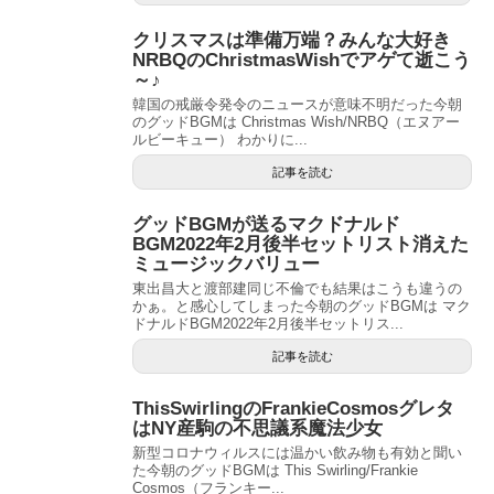
クリスマスは準備万端？みんな大好き
NRBQのChristmasWishでアゲて逝こう
～♪
韓国の戒厳令発令のニュースが意味不明だった今朝
のグッドBGMは Christmas Wish/NRBQ（エヌアー
ルビーキュー） わかりに...
記事を読む
グッドBGMが送るマクドナルド
BGM2022年2月後半セットリスト消えた
ミュージックバリュー
東出昌大と渡部建同じ不倫でも結果はこうも違うの
かぁ。と感心してしまった今朝のグッドBGMは マク
ドナルドBGM2022年2月後半セットリス...
記事を読む
ThisSwirlingのFrankieCosmosグレタ
はNY産駒の不思議系魔法少女
新型コロナウィルスには温かい飲み物も有効と聞い
た今朝のグッドBGMは This Swirling/Frankie
Cosmos（フランキー...