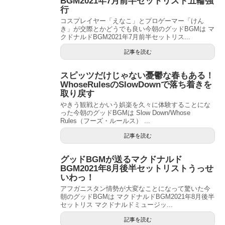
BGM2021年7月前半セットリスト五輪強
行
コスプレイヤー「えなこ」とプロゲーマー「けん
き」が交際とかどうでも良い今朝のグッドBGMは マ
クドナルドBGM2021年7月前半セットリス...
記事を読む
スピッツだけじゃない憂鬱な春もある！
WhoseRulesのSlowDownで落ち着きを
取り戻す
やきう観戦とかいう娯楽を久々に体験することにな
った今朝のグッドBGMは Slow Down/Whose
Rules（フーズ・ルールス） ...
記事を読む
グッドBGMが送るマクドナルド
BGM2021年8月後半セットリストうっせ
いわっ！
アフガニスタン情勢が大変なことになって驚いた今
朝のグッドBGMは マクドナルドBGM2021年8月後半
セットリス マクドナルドミュージッ...
記事を読む