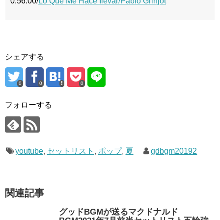
0:56:00/
Lo Que Me Hace Ilevar/Pablo Grinjot
シェアする
0
0
0
フォローする
youtube
,
セットリスト
,
ポップ
,
夏
gdbgm20192
関連記事
グッドBGMが送るマクドナルド