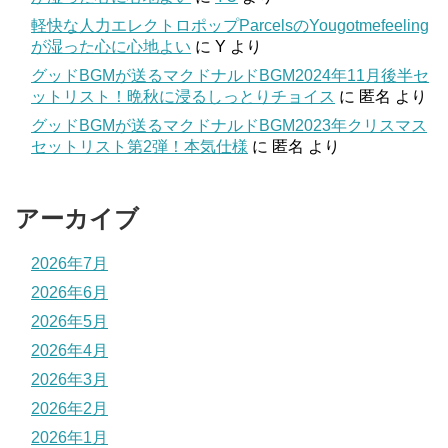
軽快な人力エレクトロポップParcelsのYougotmefeeling
が湿った心に心地よい
に
Y
より
グッドBGMが送るマクドナルドBGM2024年11月後半セ
ットリスト！晩秋に浸るしっとりチョイス
に
匿名
より
グッドBGMが送るマクドナルドBGM2023年クリスマス
セットリスト第2弾！本気仕様
に
匿名
より
アーカイブ
2026年7月
2026年6月
2026年5月
2026年4月
2026年3月
2026年2月
2026年1月