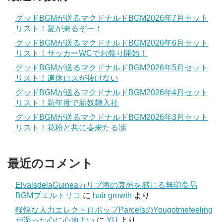
グッドBGMが送るマクドナルドBGM2026年7月セット
リスト！夏が来るぞー！
グッドBGMが送るマクドナルドBGM2026年6月セット
リスト！サッカーWCでお祭り開始！
グッドBGMが送るマクドナルドBGM2026年5月セット
リスト！連休ロスが抜けない
グッドBGMが送るマクドナルドBGM2026年4月セット
リスト！新年度で新奴隷入社
グッドBGMが送るマクドナルドBGM2026年3月セット
リスト！花粉と共に春来たる涙
最近のコメント
ElvalsdelaGuineaカリブ海の哀愁を感じる無印良品
BGMプエルトリコ
に
hair growth
より
軽快な人力エレクトロポップParcelsのYougotmefeeling
が湿った心に心地よい
に
YU
より