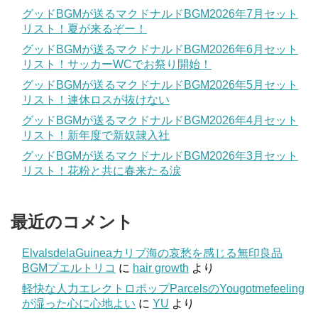
グッドBGMが送るマクドナルドBGM2026年7月セット
リスト！夏が来るぞー！
グッドBGMが送るマクドナルドBGM2026年6月セット
リスト！サッカーWCでお祭り開始！
グッドBGMが送るマクドナルドBGM2026年5月セット
リスト！連休ロスが抜けない
グッドBGMが送るマクドナルドBGM2026年4月セット
リスト！新年度で新奴隷入社
グッドBGMが送るマクドナルドBGM2026年3月セット
リスト！花粉と共に春来たる涙
最近のコメント
ElvalsdelaGuineaカリブ海の哀愁を感じる無印良品
BGMプエルトリコ
に
hair growth
より
軽快な人力エレクトロポップParcelsのYougotmefeeling
が湿った心に心地よい
に
YU
より