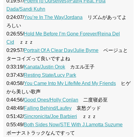
0:19:57/
Poem(To Ourselves)/Path4 Feat. Fola
Dada/Sandi Kuhn
0:24:07/
You’re In The Way/Jordana
リズムがあってよ
ろしい
0:26:55/
Hold Me Before I’m Gone Forever/Reina Del
Cid
ｚｚｚ
0:29:57/
Portrait Of A Clear Day/Julie Byrne
ベージュと
ターコイズって良いですよね
0:33:19/
Kanata/Justin Orok
カエル王子
0:37:43/
Resting State/Lucy Park
0:40:58/
You Came Into My Life/Me And My Friends
ヒゲ
から美しい歌声
0:44:56/
Good Ones/Holly Conlan
二度寝必至
0:48:49/
Falling Behind/Laufey
哀愁グッド
0:51:42/
Sincronicita/Joe Barbieri
ｚｚｚ
0:55:49/
Both Sides Now/STE With J.Lamotta Suzume
ボーナストラックなんですって