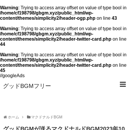
Warning
: Trying to access array offset on value of type bool in
/home/cf198798/gbgm.xyz/public_html/wp-
content/themes/simplicity2/header-ogp.php
on line
43
Warning
: Trying to access array offset on value of type bool in
/home/cf198798/gbgm.xyz/public_html/wp-
content/themes/simplicity2/header-twitter-card.php
on line
44
Warning
: Trying to access array offset on value of type bool in
/home/cf198798/gbgm.xyz/public_html/wp-
content/themes/simplicity2/header-twitter-card.php
on line
45
//googleAds
グッドBGMフリー
ホーム
マクドナルドBGM
グッドBGMが送るマクドナルドBGM2023年10