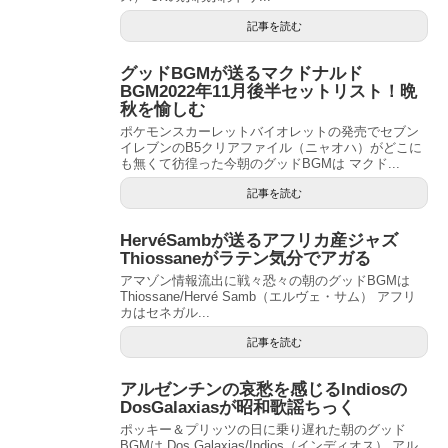
記事を読む
グッドBGMが送るマクドナルド
BGM2022年11月後半セットリスト！晩
秋を愉しむ
ポケモンスカーレットバイオレットの発売でセブン
イレブンのB5クリアファイル（ニャオハ）がどこに
も無くて彷徨った今朝のグッドBGMは マクド...
記事を読む
HervéSambが送るアフリカ産ジャズ
Thiossaneがラテン気分でアガる
アマゾン情報流出に戦々恐々の朝のグッドBGMは
Thiossane/Hervé Samb（エルヴェ・サム） アフリ
カはセネガル...
記事を読む
アルゼンチンの哀愁を感じるIndiosの
DosGalaxiasが昭和歌謡ちっく
ポッキー＆プリッツの日に乗り遅れた朝のグッド
BGMは Dos Galaxias/Indios（インディオス） アル