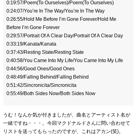
0:19:57/Poem(To Ourselves)/Poem(To Ourselves)
0:24:07/You’re In The Way/You’re In The Way
0:26:55/Hold Me Before I’m Gone Forever/Hold Me
Before I’m Gone Forever
0:29:57/Portrait Of A Clear Day/Portrait Of A Clear Day
0:33:19/Kanata/Kanata
0:37:43/Resting State/Resting State
0:40:58/You Came Into My Life/You Came Into My Life
0:44:56/Good Ones/Good Ones
0:48:49/Falling Behind/Falling Behind
0:51:42/Sincronicita/Sincronicita
0:55:49/Both Sides Now/Both Sides Now
うむ！なんか気が付きましたが、曲名とアーティスト名が
一緒ですね・・・。今回マクドナルドさんに問い合わせて
リストを送ってもらったのですが、これはアカン(笑)。