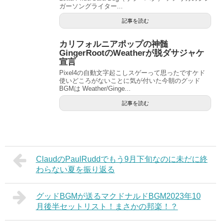
ガーソングライター...
記事を読む
カリフォルニアポップの神髄
GingerRootのWeatherが脱ダサジャケ
宣言
Pixel4の自動文字起こしスゲーって思ったですケド
使いどころがないことに気が付いた今朝のグッド
BGMは Weather/Ginge...
記事を読む
ClaudのPaulRuddでもう9月下旬なのに未だに終
わらない夏を振り返る
グッドBGMが送るマクドナルドBGM2023年10
月後半セットリスト！まさかの邦楽！？