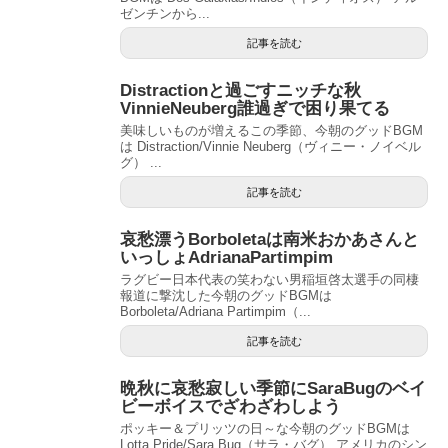
ゼンチンから...
記事を読む
Distractionと過ごすニッチな秋
VinnieNeuberg誰過ぎで困り果てる
美味しいものが増えるこの季節、今朝のグッドBGM
は Distraction/Vinnie Neuberg（ヴィニー・ノイベル
グ） ...
記事を読む
哀愁漂うBorboletaは南米おかあさんと
いっしょAdrianaPartimpim
ラグビー日本代表の笑わない男稲垣啓太選手の同棲
報道に撃沈した今朝のグッドBGMは
Borboleta/Adriana Partimpim（...
記事を読む
晩秋に哀愁寂しい季節にSaraBugのベイ
ビーボイスでざわざわしよう
ポッキー＆プリッツの日～な今朝のグッドBGMは
Lotta Pride/Sara Bug（サラ・バグ） アメリカのシン