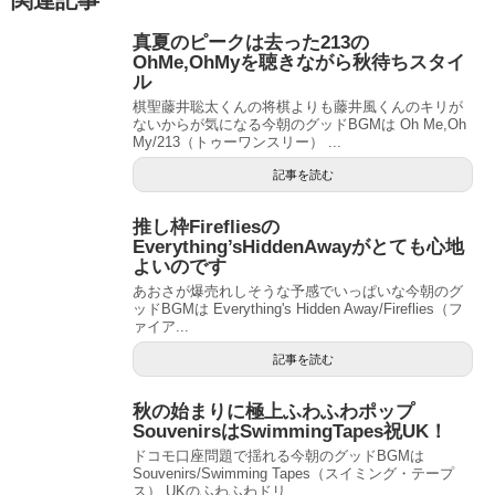
関連記事
真夏のピークは去った213の
OhMe,OhMyを聴きながら秋待ちスタイ
ル
棋聖藤井聡太くんの将棋よりも藤井風くんのキリが
ないからが気になる今朝のグッドBGMは Oh Me,Oh
My/213（トゥーワンスリー） ...
記事を読む
推し枠Firefliesの
Everything’sHiddenAwayがとても心地
よいのです
あおさが爆売れしそうな予感でいっぱいな今朝のグ
ッドBGMは Everything's Hidden Away/Fireflies（フ
ァイア...
記事を読む
秋の始まりに極上ふわふわポップ
SouvenirsはSwimmingTapes祝UK！
ドコモ口座問題で揺れる今朝のグッドBGMは
Souvenirs/Swimming Tapes（スイミング・テープ
ス） UKのふわふわドリ...