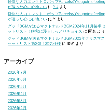
軽快な人力エレクトロポップParcelsのYougotmefeeling
が湿った心に心地よい
に
YU
より
軽快な人力エレクトロポップParcelsのYougotmefeeling
が湿った心に心地よい
に
Y
より
グッドBGMが送るマクドナルドBGM2024年11月後半セ
ットリスト！晩秋に浸るしっとりチョイス
に
匿名
より
グッドBGMが送るマクドナルドBGM2023年クリスマス
セットリスト第2弾！本気仕様
に
匿名
より
アーカイブ
2026年7月
2026年6月
2026年5月
2026年4月
2026年3月
2026年2月