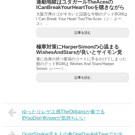
通勤地獄はユタガールTheAcesの
ICanBreakYourHeartTooを聴きながら
大阪万博ロゴがキモいと話題な今朝のグッドBGMは
I Can Break Your Heart Too/The Aces（ジ・エー
ス） ...
記事を読む
極寒対策にHarperSimonの心温まる
WishesAndStarsが良いとサイモン党
遂に自身の持つ最強のコートに手をかけてしまった
朝のグッドBGMは Wishes And Stars/Harper
Simon（ハーパ...
記事を読む
ゆったりレゲエ感TheOldiansが奏でる
IfYouDon'tKnowが気持ちいい
QuintStarkie流大人の春OneDayAtATimeでお出