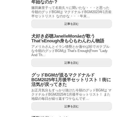
年始なのか？
篠田麻里子って名前久々に聞いたな・・・と思った
今朝のグッドBGMは マクドナルドBGM2023年1月前
半セットリスト なのかな・・・年末...
記事を読む
犬好き必聴JanelleMonáeが歌う
That’sEnough身も心もわんわん物語
アメリカさんとイラン情勢とか激やば杉でガクブル
な今朝のグッドBGMは That's Enough(From "Lady
And Th...
記事を読む
グッドBGMが送るマクドナルド
BGM2025年1月後半セットリスト！街に
活気が戻ってきた
お正月気分もすっかり抜けた今朝のグッドBGMは マ
クドナルドBGM2025年1月後半セットリスト！ また
地獄の毎日が繰り返すワケなんです...
記事を読む