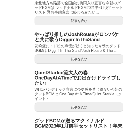
東北地方も陥落で全国的に梅雨入り宣言な今朝のグ
ッドBGMは マクドナルドBGM2021年6月後半セット
リスト 緊急事態宣言は終わるみたい...
記事を読む
やっぱり推しのJoshRouseがロンバケ
と共に歌うDiggin’InTheSand
花粉症にトド松の声優が効くと知った今朝のグッド
BGMは Diggin' In The Sand/Josh Rouse & The ...
記事を読む
QuintStarkie流大人の春
OneDayAtATimeでお出かけドライブし
たい♪
WHOパンデミック宣言に今更感を禁じ得ない今朝の
グッドBGMは One Day At A Time/Quint Starkie（ク
イント・...
記事を読む
グッドBGMが送るマクドナルド
BGM2023年1月前半セットリスト！年末