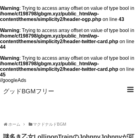
Warning
: Trying to access array offset on value of type bool in
/home/cf198798/gbgm.xyz/public_html/wp-
content/themes/simplicity2/header-ogp.php
on line
43
Warning
: Trying to access array offset on value of type bool in
/home/cf198798/gbgm.xyz/public_html/wp-
content/themes/simplicity2/header-twitter-card.php
on line
44
Warning
: Trying to access array offset on value of type bool in
/home/cf198798/gbgm.xyz/public_html/wp-
content/themes/simplicity2/header-twitter-card.php
on line
45
//googleAds
グッドBGMフリー
ホーム
マクドナルドBGM
謎多き乙女LollipopTrainのJohnnyJohnnyが可