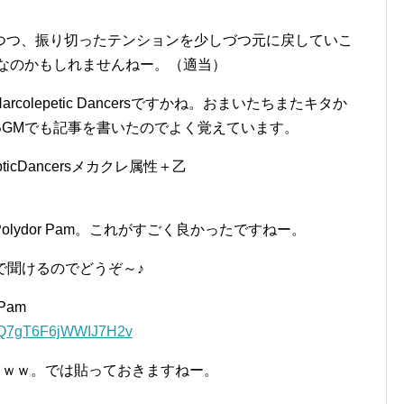
つつ、振り切ったテンションを少しづつ元に戻していこ
慮なのかもしれませんねー。（適当）
colepetic Dancersですかね。おまいたちまたキタか
BGMでも記事を書いたのでよく覚えています。
epticDancersメカクレ属性＋乙
lydor Pam。これがすごく良かったですねー。
らで聞けるのでどうぞ～♪
 Pam
98YQ7gT6F6jWWIJ7H2v
けｗｗｗ。では貼っておきますねー。