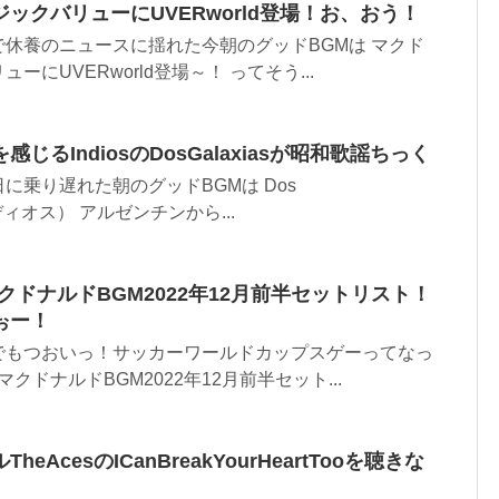
ックバリューにUVERworld登場！お、おう！
休養のニュースに揺れた今朝のグッドBGMは マクド
にUVERworld登場～！ ってそう...
じるIndiosのDosGalaxiasが昭和歌謡ちっく
に乗り遅れた朝のグッドBGMは Dos
（インディオス） アルゼンチンから...
クドナルドBGM2022年12月前半セットリスト！
ぉー！
でもつおいっ！サッカーワールドカップスゲーってなっ
クドナルドBGM2022年12月前半セット...
AcesのICanBreakYourHeartTooを聴きな