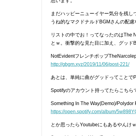
思います。
まだハッピーニューイヤー気分を残し
うね的なマクドナルドBGMさんの配
リストの中でお！ってなったのはThe Nar
とｗ。衝撃的な見た目に加え、グッド
NotEvidentフレンチポップTheNarcol
http://gbgm.xyz/2019/11/06/post-221/
あとは、単純に曲がグッドってことでPo
Spotifyのアカウント持ってたらこち
Something In The Way(Demo)/Polydor
https://open.spotify.com/album/5w8
とか思ったらYoutubeにもあるやん