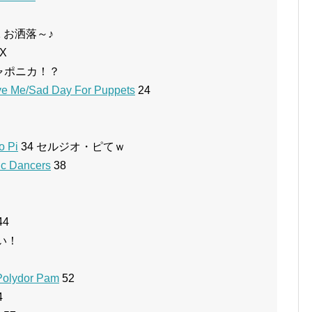
1 お洒落～♪
X
ジャポニカ！？
ve Me/Sad Day For Puppets
24
o Pi
34 セルジオ・ピてｗ
ic Dancers
38
44
渋い！
Polydor Pam
52
4