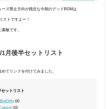
ューズ禁止方向が残念な今朝のグッドBGMは
トリストですよー！
に素敵です。
0/1月後半セットリスト
改めてリンクを付けてみました。
後半セットリスト
utt3rfly
00
 Cobach
03