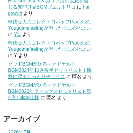
ElvalsdelaGuineaカリブ海の哀愁を感
じる無印良品BGMプエルトリコ
に
hair
growth
より
軽快な人力エレクトロポップParcelsの
Yougotmefeelingが湿った心に心地よい
に
YU
より
軽快な人力エレクトロポップParcelsの
Yougotmefeelingが湿った心に心地よい
に
Y
より
グッドBGMが送るマクドナルド
BGM2024年11月後半セットリスト！晩
秋に浸るしっとりチョイス
に
匿名
より
グッドBGMが送るマクドナルド
BGM2023年クリスマスセットリスト第
2弾！本気仕様
に
匿名
より
アーカイブ
2026年7月