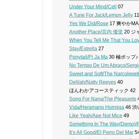
Under Your Mind/Cell
07
A Tune For Jack/Lemon Jelly
1
Yes We Did/Rose
17 爽やかMA
Another Place/宮内 優里
20 
When You Tell Me That You Lo
Stay/Estrella
27
Ponytail/Pi Ja Ma
30 極ポップ♪
No Tempo De Um Abraço/Sergi
Sweet and Soft/The Narcolepet
Delilah/Natty Reeves
40
ほんわかアコースティック 42
Song For Nana/The Pleasants
Vida/Heramano Hormiga
46 
Like Yeah/Ape Not Mice
49
Something In The Way(Demo)/
It’s All Good/El Perro Del Mar
5