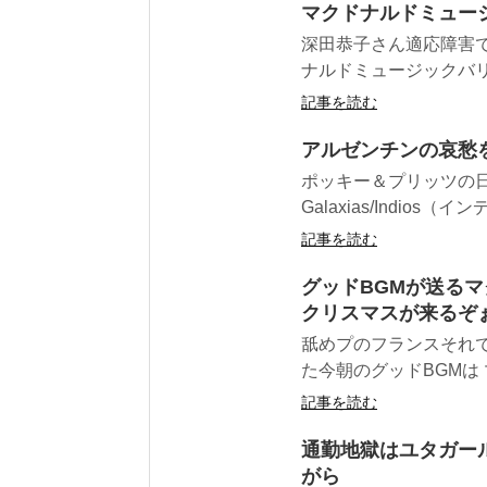
マクドナルドミュージ
深田恭子さん適応障害で
ナルドミュージックバリュー
記事を読む
アルゼンチンの哀愁を感
ポッキー＆プリッツの日
Galaxias/Indios
記事を読む
グッドBGMが送るマ
クリスマスが来るぞ
舐めプのフランスそれ
た今朝のグッドBGMは マ
記事を読む
通勤地獄はユタガールThe
がら