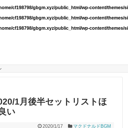
/home/cf198798/gbgm.xyz/public_html/wp-content/themes/si
home/cf198798/gbgm.xyz/public_html/wp-content/themes/sim
home/cf198798/gbgm.xyz/public_html/wp-content/themes/sim
ル
020/1月後半セットリストほ
良い
2020/1/17
マクドナルドBGM