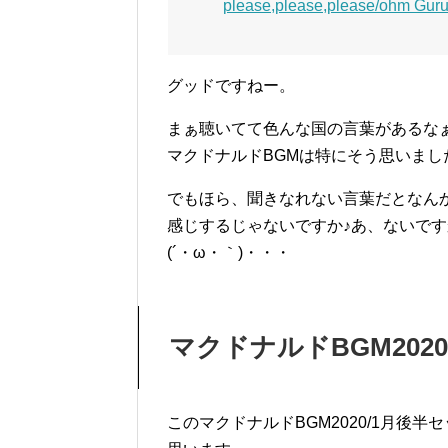
please,please,please/ohm Gur
グッドですねー。
まぁ聴いてて色んな国の言葉があるな
マクドナルドBGMは特にそう思いま
でもほら、聞きなれない言葉だとなん
感じするじゃないですか♪あ、ないで
(´・ω・｀)・・・
マクドナルドBGM202
このマクドナルドBGM2020/1月後