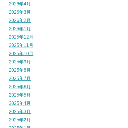
2026年4月
2026年3月
2026年2月
2026年1月
2025年12月
2025年11月
2025年10月
2025年9月
2025年8月
2025年7月
2025年6月
2025年5月
2025年4月
2025年3月
2025年2月