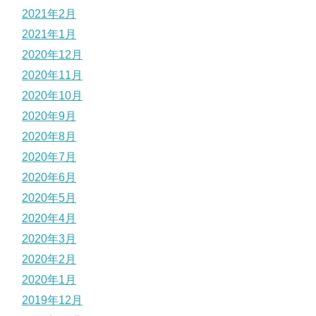
2021年2月
2021年1月
2020年12月
2020年11月
2020年10月
2020年9月
2020年8月
2020年7月
2020年6月
2020年5月
2020年4月
2020年3月
2020年2月
2020年1月
2019年12月