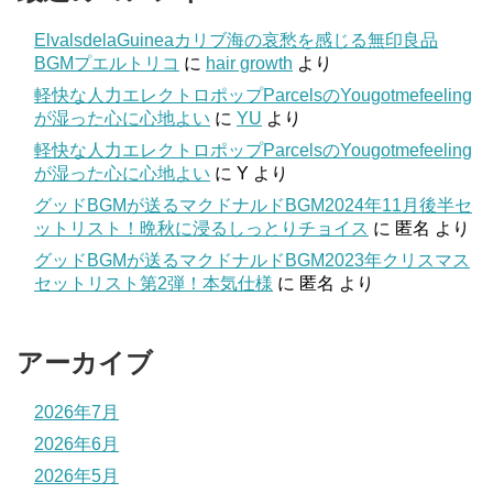
ElvalsdelaGuineaカリブ海の哀愁を感じる無印良品
BGMプエルトリコ
に
hair growth
より
軽快な人力エレクトロポップParcelsのYougotmefeeling
が湿った心に心地よい
に
YU
より
軽快な人力エレクトロポップParcelsのYougotmefeeling
が湿った心に心地よい
に
Y
より
グッドBGMが送るマクドナルドBGM2024年11月後半セ
ットリスト！晩秋に浸るしっとりチョイス
に
匿名
より
グッドBGMが送るマクドナルドBGM2023年クリスマス
セットリスト第2弾！本気仕様
に
匿名
より
アーカイブ
2026年7月
2026年6月
2026年5月